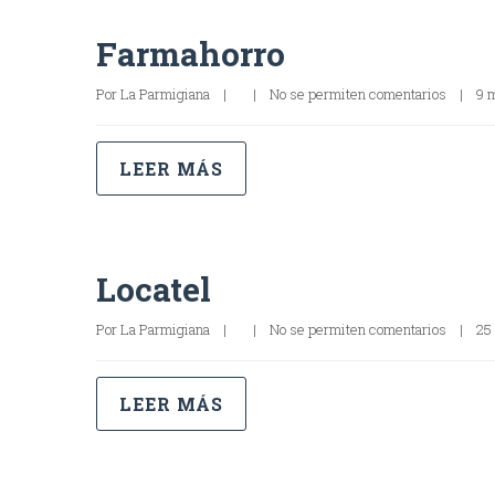
Farmahorro
Por 
La Parmigiana
|
|
No se permiten comentarios
|
9 m
LEER MÁS
Locatel
Por 
La Parmigiana
|
|
No se permiten comentarios
|
25 
LEER MÁS