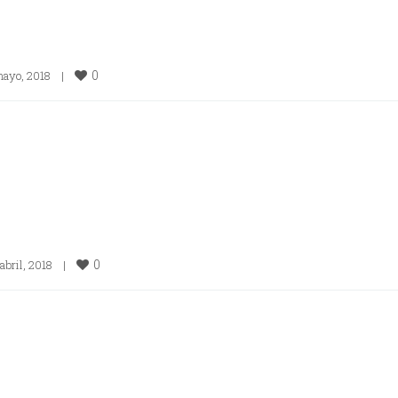
0
ayo, 2018    
|
0
abril, 2018    
|