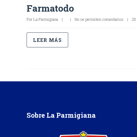
Farmatodo
Por 
La Parmigiana
|
|
No se permiten comentarios
|
25 
LEER MÁS
Sobre La Parmigiana